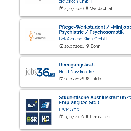
zieflekoch GmbH
23.07.2026
Waldachtal
Pflege-Werkstudent / -Minijobb
Psychiatrie / Psychosomatik
BetaGenese Klinik GmbH
20.07.2026
Bonn
Reinigungskraft
Hotel Nussknacker
10.07.2026
Fulda
Studentische Aushilfskraft (m/
Empfang (20 Std.)
EWR GmbH
19.07.2026
Remscheid