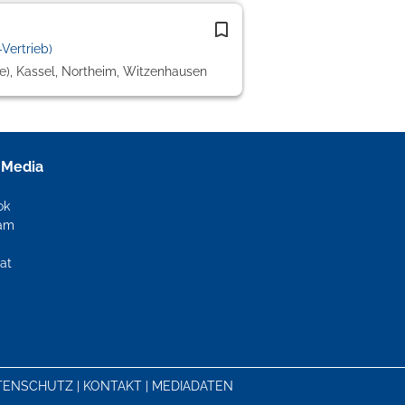
Vertrieb)
ze), Kassel, Northeim, Witzenhausen
 Media
ok
ram
at
TENSCHUTZ
|
KONTAKT
|
MEDIADATEN