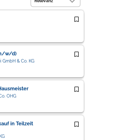
(m/w/d)
ei GmbH & Co. KG
Hausmeister
Co. OHG
uf in Teilzeit
 KG