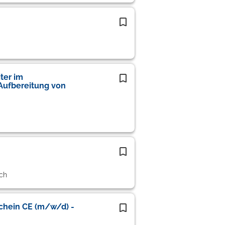
ter im
Aufbereitung von
ch
chein CE (m/w/d) -