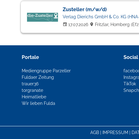
Zusteller (m/w/d)
Verlag Dierichs GmbH & Co. KG (HNA-
17.07.2026
Fritzlar, Homberg (Ef
Portale
Social
Mediengruppe Parzeller
facebo
Fuldaer Zeitung
Instag
trauer36
TikTok
torgranate
Snapch
Heimatliebe
Wir lieben Fulda
AGB
|
IMPRESSUM
|
DA