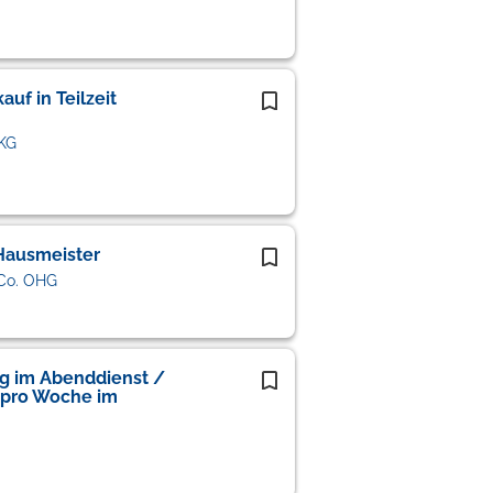
uf in Teilzeit
 KG
Hausmeister
Co. OHG
ng im Abenddienst /
 pro Woche im