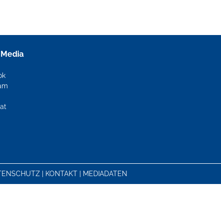
 Media
ok
ram
at
TENSCHUTZ
|
KONTAKT
|
MEDIADATEN