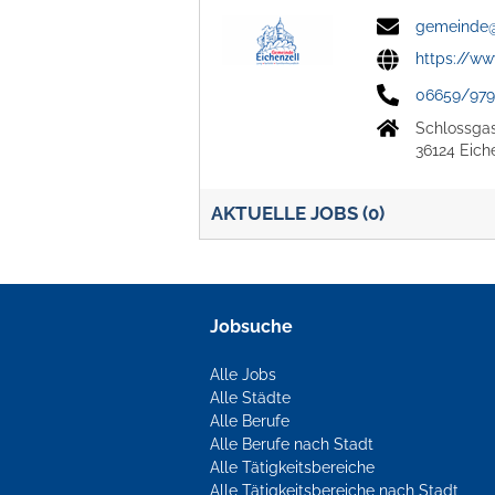
gemeinde@
https://ww
06659/979
Schlossga
36124 Eich
AKTUELLE JOBS (
0
)
Jobsuche
Alle Jobs
Alle Städte
Alle Berufe
Alle Berufe nach Stadt
Alle Tätigkeitsbereiche
Alle Tätigkeitsbereiche nach Stadt