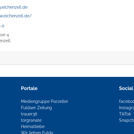
eichenzell.de
w.eichenzell.de/
-0
sse 4
enzell
Portale
Social
Mediengruppe Parzeller
facebo
Fuldaer Zeitung
Instag
trauer36
TikTok
torgranate
Snapch
Heimatliebe
Wir lieben Fulda