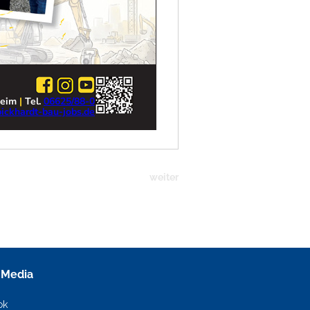
weiter
 Media
ok