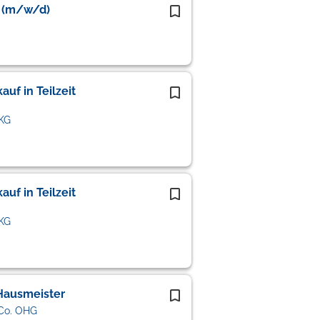
e (m/w/d)
uf in Teilzeit
 KG
uf in Teilzeit
 KG
Hausmeister
Co. OHG