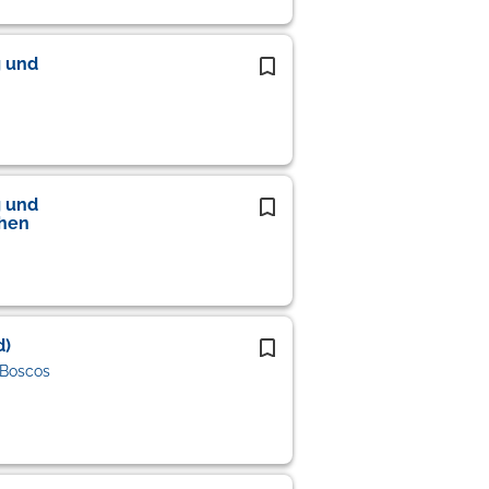
g und
g und
hen
d)
 Boscos