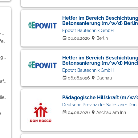
Helfer im Bereich Beschichtun
Betonsanierung (m/w/d) Berlin
Epowit Bautechnik GmbH
Handwerk / gewerblich-technische Berufe (109)
06.08.2026
Berlin
Bildung / Erziehung / Soziale Berufe (95)
Kaufmännische Berufe & Verwaltung (40)
Helfer im Bereich Beschichtun
Betonsanierung (m/w/d) Münc
Epowit Bautechnik GmbH
06.08.2026
Dachau
Einkauf / Logistik / Materialwirtschaft (33)
Pädagogische Hilfskraft (m/w/
Banken / Versicherungen / Finanzdienstleister (22)
Deutsche Provinz der Salesianer Don
04.08.2026
Aschau am Inn
)