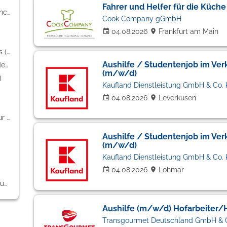
Fahrer und Helfer für die Küch
Freiberufler / Selbständigkeit / Franchise (11)
Cook Company gGmbH
04.08.2026
Frankfurt am Main
Hilfskräfte, Aushilfs- und Nebenjobs (8)
Aushilfe / Studentenjob im Verka
Berufskraftfahrer / Personenbeförderung (Land, Wasser, Luft) (8)
(m/w/d)
)
Kaufland Dienstleistung GmbH & Co.
04.08.2026
Leverkusen
PR / Journalismus / Medien / Kultur (5)
Aushilfe / Studentenjob im Verka
(m/w/d)
Kaufland Dienstleistung GmbH & Co.
04.08.2026
Lohmar
Weiterbildung / Studium / duale Ausbildung (1)
Aushilfe (m/w/d) Hofarbeiter/
Transgourmet Deutschland GmbH & 