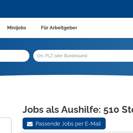
Minijobs
Für Arbeitgeber
n
Jobs als Aushilfe:
510 St
Passende Jobs per E-Mail