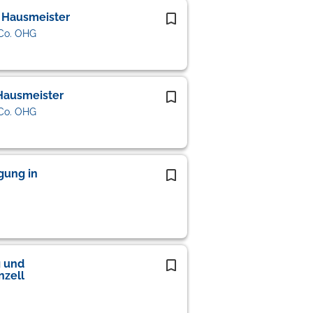
/ Hausmeister
Co. OHG
Hausmeister
Co. OHG
gung in
g und
nzell