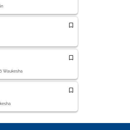
in
86 Waukesha
ukesha