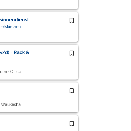
bsinnendienst
elskirchen
/d) - Rack &
Home-Office
6 Waukesha