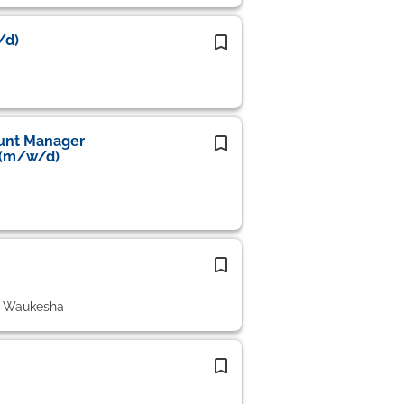
/d)
ount Manager
 (m/w/d)
6 Waukesha