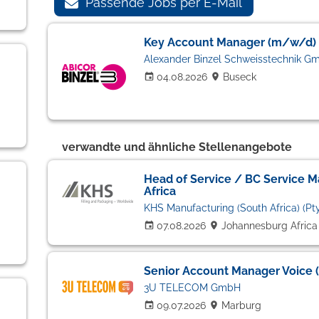
Passende Jobs per E-Mail
Key Account Manager (m/w/d)
Alexander Binzel Schweisstechnik G
04.08.2026
Buseck
verwandte und ähnliche Stellenangebote
Head of Service / BC Service M
Africa
KHS Manufacturing (South Africa) (Pty.
07.08.2026
Johannesburg Africa
Senior Account Manager Voice
3U TELECOM GmbH
09.07.2026
Marburg