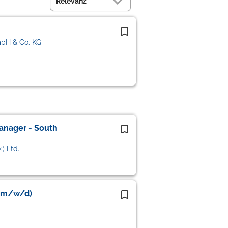
mbH & Co. KG
anager - South
) Ltd.
 (m/w/d)