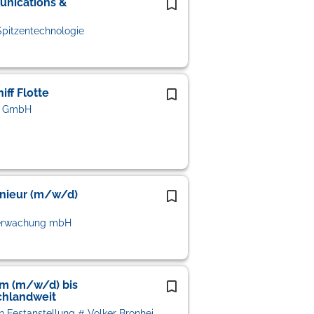
unications &
pitzentechnologie
ff Flotte
s GmbH
enieur (m/w/d)
berwachung mbH
im (m/w/d) bis
chlandweit
VIF Personalberatung # Vermittlung in Festanstellung # Volker Bronheim