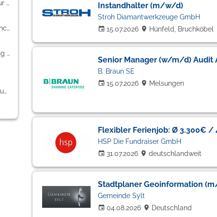
PR / Journalismus / Medien / Kultur (2)
Instandhalter (m/w/d)
Stroh Diamantwerkzeuge GmbH
Freiberufler / Selbständigkeit / Franchise (2)
15.07.2026
Hünfeld, Bruchköbel
Kaufmännische Berufe & Verwaltung (1)
Senior Manager (w/m/d) Audit 
B. Braun SE
15.07.2026
Melsungen
Weiterbildung / Studium / duale Ausbildung (1)
Flexibler Ferienjob: Ø 3.300€ 
HSP Die Fundraiser GmbH
31.07.2026
deutschlandweit
Stadtplaner Geoinformation (
Gemeinde Sylt
04.08.2026
Deutschland