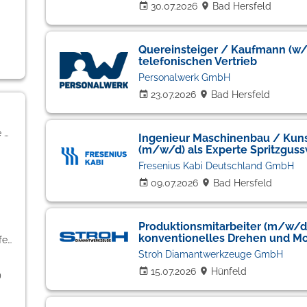
30.07.2026
Bad Hersfeld
Quereinsteiger / Kaufmann (w
telefonischen Vertrieb
Personalwerk GmbH
23.07.2026
Bad Hersfeld
Handwerk / gewerblich-technische Berufe (13)
Ingenieur Maschinenbau / Kuns
(m/w/d) als Experte Spritzgus
Fresenius Kabi Deutschland GmbH
09.07.2026
Bad Hersfeld
Produktionsmitarbeiter (m/w/
konventionelles Drehen und M
Bildung / Erziehung / Soziale Berufe (3)
Stroh Diamantwerkzeuge GmbH
15.07.2026
Hünfeld
)