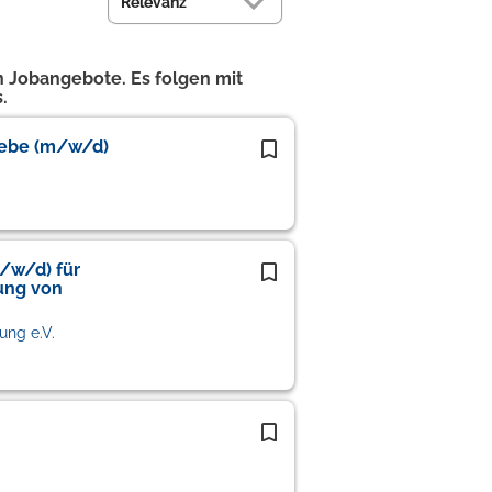
 Jobangebote. Es folgen mit
.
iebe (m/w/d)
m/w/d) für
ung von
ung e.V.