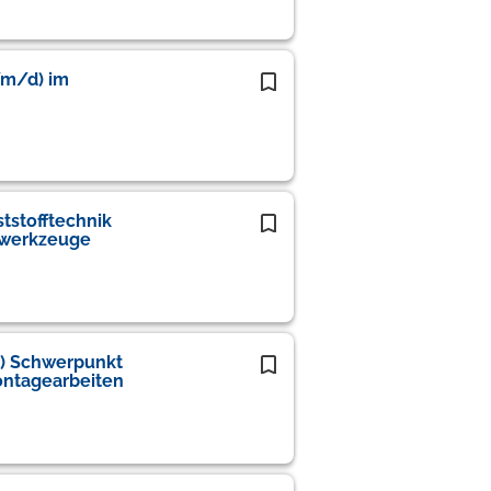
/m/d) im
tstofftechnik
swerkzeuge
d) Schwerpunkt
ontagearbeiten