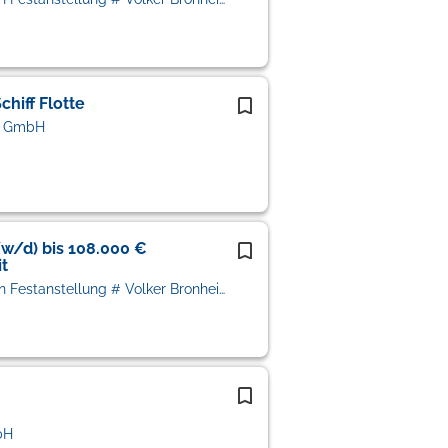
hiff Flotte
s GmbH
/w/d) bis 108.000 €
t
VIF Personalberatung # Vermittlung in Festanstellung # Volker Bronheim
bH