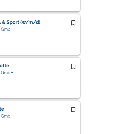
A & Sport (w/m/d)
s GmbH
otte
s GmbH
te
s GmbH