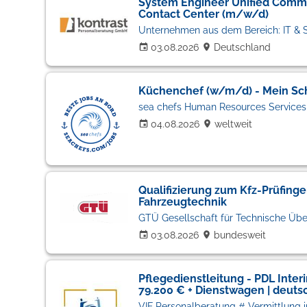
System Engineer Unified Comm
Contact Center (m/w/d)
Unternehmen aus dem Bereich: IT & S
03.08.2026
Deutschland
Küchenchef (w/m/d) - Mein Schi
sea chefs Human Resources Service
04.08.2026
weltweit
Qualifizierung zum Kfz-Prüfing
Fahrzeugtechnik
GTÜ Gesellschaft für Technische Ü
03.08.2026
bundesweit
Pflegedienstleitung - PDL Inter
79.200 € + Dienstwagen | deuts