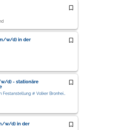
nd
(m/w/d) in der
w/d) - stationäre
e
VIF Personalberatung # Vermittlung in Festanstellung # Volker Bronheim
m/w/d) in der