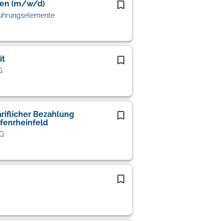
sen (m/w/d)
ührungselemente
it
G
riflicher Bezahlung
afenrheinfeld
KG