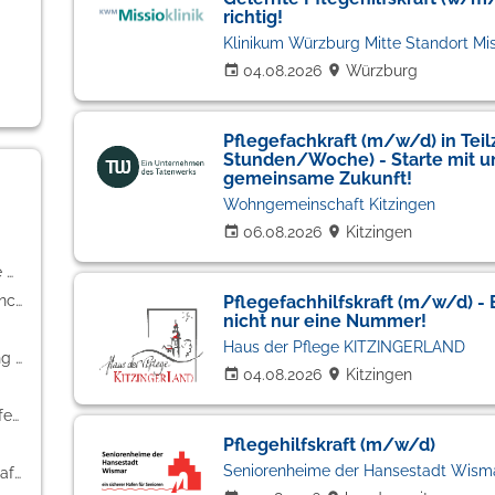
richtig!
Klinikum Würzburg Mitte Standort Miss
04.08.2026
Würzburg
Pflegefachkraft (m/w/d) in Teilz
Stunden/Woche) - Starte mit un
gemeinsame Zukunft!
Wohngemeinschaft Kitzingen
06.08.2026
Kitzingen
Handwerk / gewerblich-technische Berufe (26)
Freiberufler / Selbständigkeit / Franchise (21)
Pflegefachhilfskraft (m/w/d) - 
nicht nur eine Nummer!
Haus der Pflege KITZINGERLAND
Kaufmännische Berufe & Verwaltung (17)
04.08.2026
Kitzingen
Bildung / Erziehung / Soziale Berufe (14)
Pflegehilfskraft (m/w/d)
Seniorenheime der Hansestadt Wism
Einkauf / Logistik / Materialwirtschaft (8)