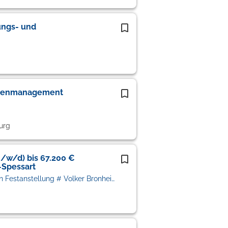
ungs- und
datenmanagement
urg
/w/d) bis 67.200 €
-Spessart
VIF Personalberatung # Vermittlung in Festanstellung # Volker Bronheim