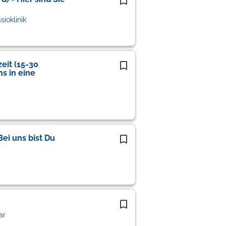
ioklinik
eit (15-30
s in eine
Bei uns bist Du
ar