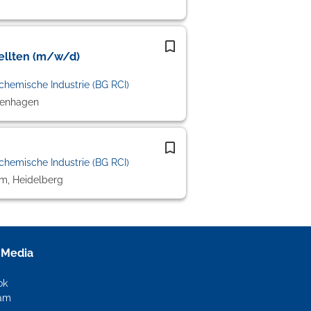
ellten (m/w/d)
chemische Industrie (BG RCI)
genhagen
chemische Industrie (BG RCI)
m, Heidelberg
 Media
ok
ram