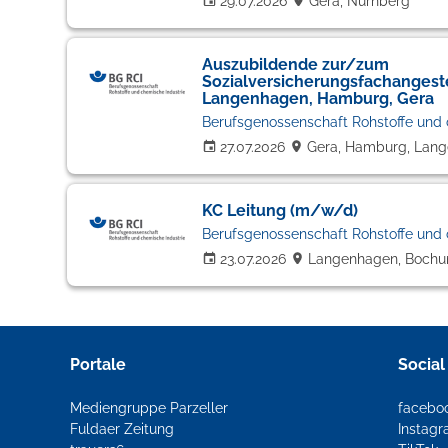
29.07.2026
Gera, Nürnberg
Auszubildende zur/zum
Sozialversicherungsfachangest
Langenhagen, Hamburg, Gera
Berufsgenossenschaft Rohstoffe und 
27.07.2026
Gera, Hamburg, Lan
KC Leitung (m/w/d)
Berufsgenossenschaft Rohstoffe und 
23.07.2026
Langenhagen, Bochu
Portale
Social
Mediengruppe Parzeller
facebo
Fuldaer Zeitung
Instag