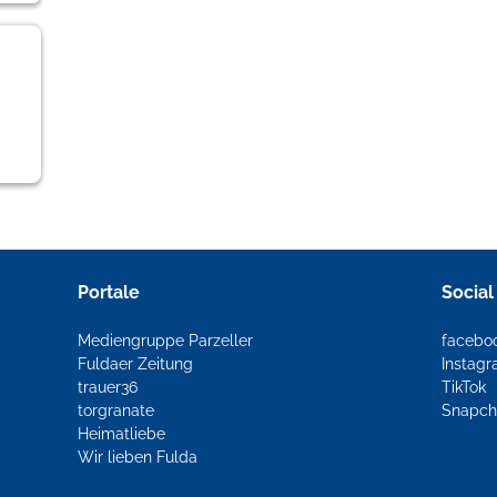
Portale
Social
Mediengruppe Parzeller
facebo
Fuldaer Zeitung
Instag
trauer36
TikTok
torgranate
Snapch
Heimatliebe
Wir lieben Fulda