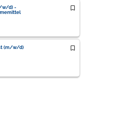
/w/d) -
memittel
st (m/w/d)