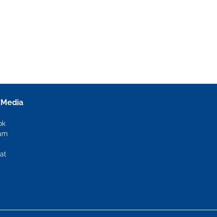
 Media
ok
ram
at