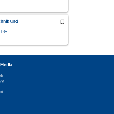
chnik und
STRAT –
 Media
ok
ram
at