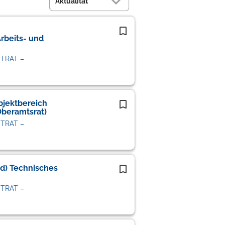
rbeits- und
STRAT –
bjektbereich
Oberamtsrat)
STRAT –
d) Technisches
STRAT –