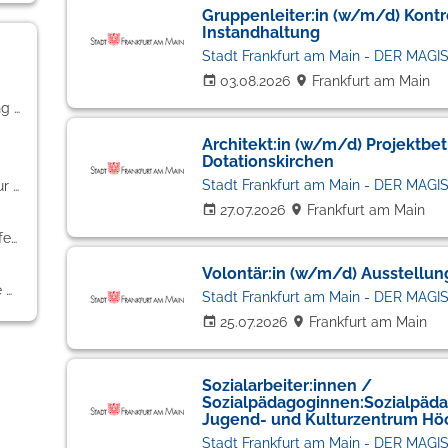
Gruppenleiter:in (w/m/d) Kontr
Instandhaltung
Stadt Frankfurt am Main - DER MAGI
03.08.2026
Frankfurt am Main
Kaufmännische Berufe & Verwaltung (3)
Architekt:in (w/m/d) Projektbe
Dotationskirchen
Stadt Frankfurt am Main - DER MAGI
PR / Journalismus / Medien / Kultur (1)
27.07.2026
Frankfurt am Main
Bildung / Erziehung / Soziale Berufe (1)
Volontär:in (w/m/d) Ausstellu
Handwerk / gewerblich-technische Berufe (1)
Stadt Frankfurt am Main - DER MAGI
25.07.2026
Frankfurt am Main
Sozialarbeiter:innen /
Sozialpädagoginnen:Sozialpäd
Jugend- und Kulturzentrum Hö
Stadt Frankfurt am Main - DER MAGI