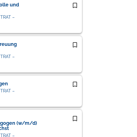
olle und
STRAT –
treuung
STRAT –
ngen
STRAT –
agogen (w/m/d)
chst
STRAT –