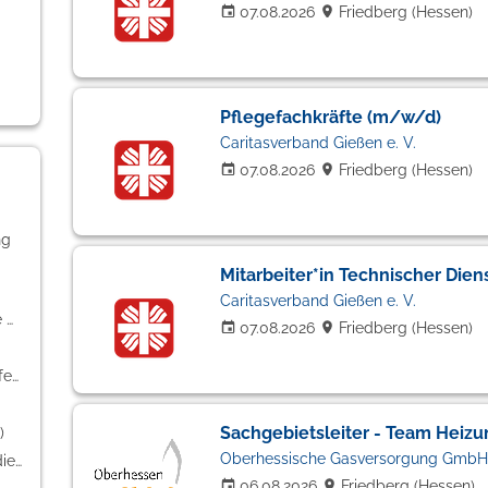
07.08.2026
Friedberg (Hessen)
Pflegefachkräfte (m/w/d)
Caritasverband Gießen e. V.
07.08.2026
Friedberg (Hessen)
ng
Mitarbeiter*in Technischer Die
Caritasverband Gießen e. V.
Handwerk / gewerblich-technische Berufe (84)
07.08.2026
Friedberg (Hessen)
Bildung / Erziehung / Soziale Berufe (38)
Sachgebietsleiter - Team Heiz
)
Oberhessische Gasversorgung GmbH
Banken / Versicherungen / Finanzdienstleister (34)
06.08.2026
Friedberg (Hessen)