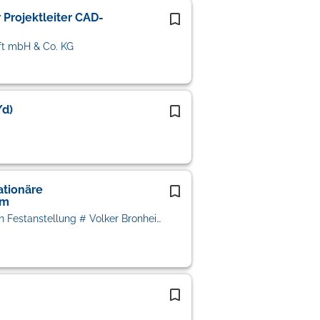
 Projektleiter CAD-
t mbH & Co. KG
/d)
ationäre
im
VIF Personalberatung # Vermittlung in Festanstellung # Volker Bronheim