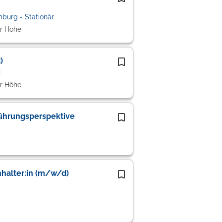
burg - Stationär
r Höhe
)
H
r Höhe
Führungsperspektive
hhalter:in (m/w/d)