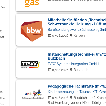
)
Freiberufler / Selbständigkeit / Franchise (30)
Mitarbeiter*in für den „Technis
Schwerpunkte Heizung - Lüftung
Berufsbildungswerk Südhessen gGm
2)
07.08.2026
Karben
aft
Instandhaltungstechniker (m/w
Butzbach
TGW Systems Integration GmbH
07.08.2026
Butzbach
Pädagogische Fachkräfte (m/w/d
Weiterbildung / Studium / duale Ausbildung (6)
Kinderbetreuung im Taunus (KiT) Gm
PR / Journalismus / Medien / Kultur (4)
07.08.2026
Friedrichsdorf, Kron
Bad Homburg vor der Höhe, Königste
Berufskraftfahrer / Personenbeförderung (Land, Wasser, Luft) (4)