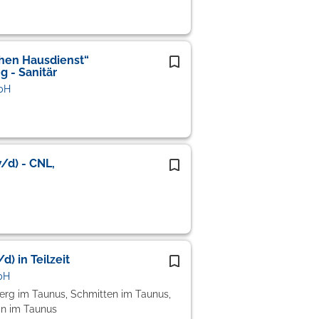
chen Hausdienst“
 - Sanitär
bH
/d) - CNL,
) in Teilzeit
bH
berg im Taunus, Schmitten im Taunus,
in im Taunus