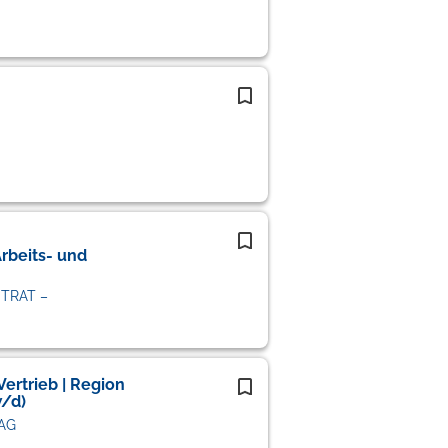
rbeits- und
STRAT –
Vertrieb | Region
/d)
 AG