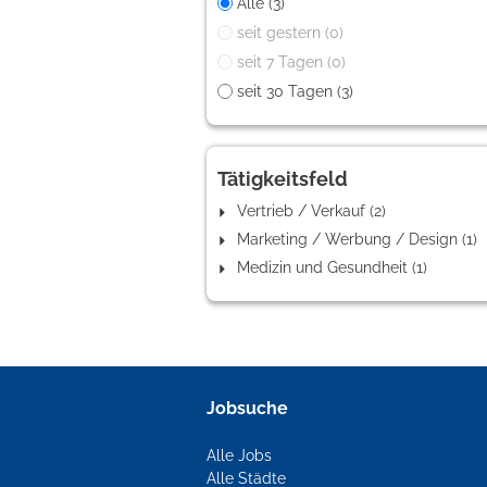
Alle (3)
seit gestern (0)
seit 7 Tagen (0)
seit 30 Tagen (3)
Tätigkeitsfeld
Vertrieb / Verkauf (2)
Marketing / Werbung / Design (1)
Medizin und Gesundheit (1)
Jobsuche
Alle Jobs
Alle Städte