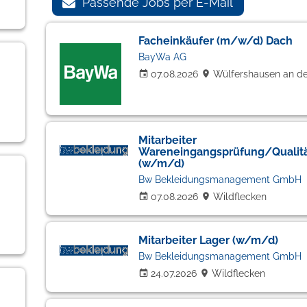
Passende Jobs per E-Mail
Facheinkäufer (m/w/d) Dach
BayWa AG
07.08.2026
Wülfershausen an de
Mitarbeiter
Wareneingangsprüfung/Qualitä
(w/m/d)
Bw Bekleidungsmanagement GmbH
07.08.2026
Wildflecken
Mitarbeiter Lager (w/m/d)
Bw Bekleidungsmanagement GmbH
24.07.2026
Wildflecken