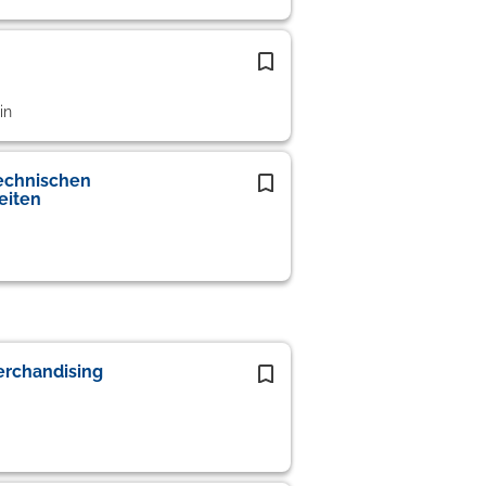
in
Technischen
eiten
erchandising