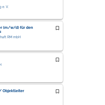
 e. V.
er (m/w/d) für den
u
chaft RM mbH
H
 Objektleiter