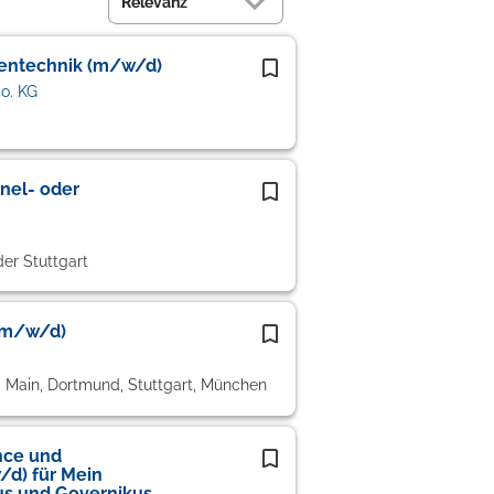
ientechnik (m/w/d)
o. KG
nnel- oder
er Stuttgart
 (m/w/d)
m Main, Dortmund, Stuttgart, München
nce und
d) für Mein
s und Governikus