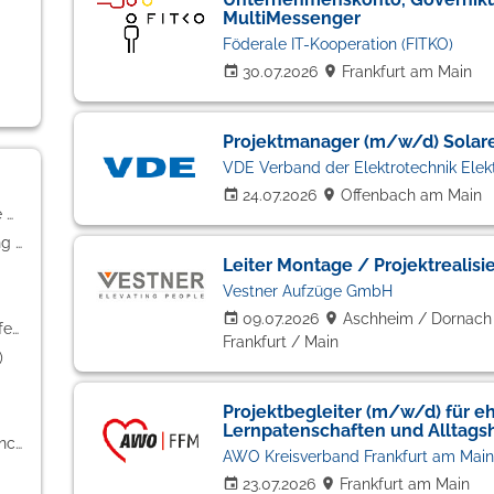
MultiMessenger
Föderale IT-Kooperation (FITKO)
30.07.2026
Frankfurt am Main
Projektmanager (m/w/d) Solar
VDE Verband der Elektrotechnik Elektr
24.07.2026
Offenbach am Main
Handwerk / gewerblich-technische Berufe (47)
Kaufmännische Berufe & Verwaltung (44)
Leiter Montage / Projektrealis
Vestner Aufzüge GmbH
09.07.2026
Aschheim / Dornach 
Bildung / Erziehung / Soziale Berufe (27)
Frankfurt / Main
)
Projektbegleiter (m/w/d) für e
Lernpatenschaften und Alltagsh
Freiberufler / Selbständigkeit / Franchise (17)
AWO Kreisverband Frankfurt am Main
23.07.2026
Frankfurt am Main