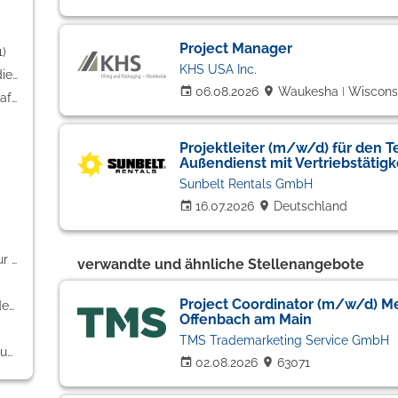
Project Manager
1)
KHS USA Inc.
Banken / Versicherungen / Finanzdienstleister (9)
06.08.2026
Waukesha ǀ Wiscons
Einkauf / Logistik / Materialwirtschaft (9)
Projektleiter (m/w/d) für den 
Außendienst mit Vertriebstätigk
Sunbelt Rentals GmbH
16.07.2026
Deutschland
PR / Journalismus / Medien / Kultur (2)
verwandte und ähnliche Stellenangebote
Project Coordinator (m/w/d) M
Berufskraftfahrer / Personenbeförderung (Land, Wasser, Luft) (1)
Offenbach am Main
TMS Trademarketing Service GmbH
Weiterbildung / Studium / duale Ausbildung (1)
02.08.2026
63071