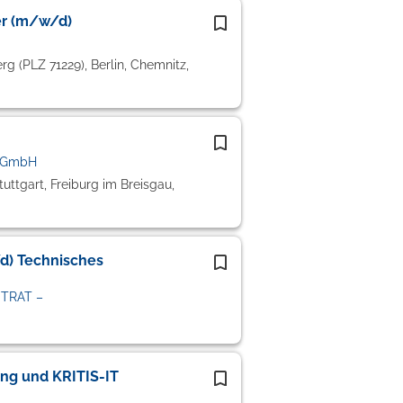
er (m/w/d)
g (PLZ 71229), Berlin, Chemnitz,
s GmbH
tuttgart, Freiburg im Breisgau,
d) Technisches
STRAT –
ung und KRITIS-IT