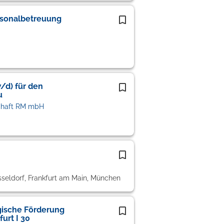
sonalbetreuung
d) für den
u
chaft RM mbH
sseldorf, Frankfurt am Main, München
gische Förderung
urt I 30