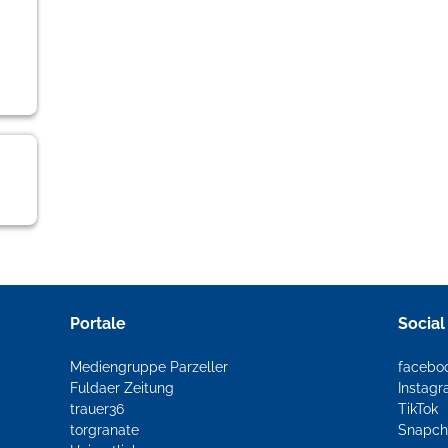
Portale
Social
Mediengruppe Parzeller
facebo
Fuldaer Zeitung
Instag
trauer36
TikTok
torgranate
Snapch